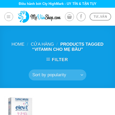
Skip
Điều hành bởi Cty HighMark - UY TÍN & TẬN TỤY
to
content
TƯ..VẤN
HOME
/
CỬA HÀNG
/
PRODUCTS TAGGED
“VITAMIN CHO MẸ BẦU”
FILTER