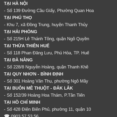
TẠI HÀ NỘI
- Số 139 Đường Cầu Giấy, Phường Quan Hoa
TẠI PHÚ THỌ
- Khu 7, xã Đồng Trung, huyện Thanh Thủy
TẠI HẢI PHÒNG
- Số 215H Lê Thánh Tông, quận Ngô Quyền
TẠI THỪA THIÊN HUẾ
- Số 118 Phan Đăng Lưu, Phú Hòa, TP. Huế
TẠI ĐÀ NẴNG
- Số 228/8 Nguyễn Hoàng, quận Thanh Khê
TẠI QUY NHƠN - BÌNH ĐỊNH
- Số 301 Hoàng Văn Thụ, phường Ngô Mây
TẠI BUÔN MÊ THUỘT - ĐẮK LẮK
- Số 152/39 Hoàng Hoa Thám, P.Tân Tiến
TẠI HỒ CHÍ MINH
- Số 428 Điện Biên Phủ, phường 11, quận 10
☎
0903 57 53 56