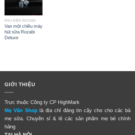
PHỤ KIỆN ROZABI
Van một chiều máy
hút sữa Rozabi
Deluxe
GIỚI THIỆU
Trực thuộc Công ty CP HighMark
Mẹ Vân Shop
là địa chỉ đáng tin cậy cho cho các bà
mẹ sữa. Chuyên sỉ & lẻ các sản phẩm mẹ bé chính
hãng
TẠI HÀ NỘI