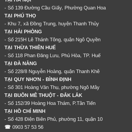
- Số 139 Đường Cầu Giấy, Phường Quan Hoa
TẠI PHÚ THỌ
- Khu 7, xã Đồng Trung, huyện Thanh Thủy
TẠI HẢI PHÒNG
- Số 215H Lê Thánh Tông, quận Ngô Quyền
TẠI THỪA THIÊN HUẾ
- Số 118 Phan Đăng Lưu, Phú Hòa, TP. Huế
TẠI ĐÀ NẴNG
- Số 228/8 Nguyễn Hoàng, quận Thanh Khê
TẠI QUY NHƠN - BÌNH ĐỊNH
- Số 301 Hoàng Văn Thụ, phường Ngô Mây
TẠI BUÔN MÊ THUỘT - ĐẮK LẮK
- Số 152/39 Hoàng Hoa Thám, P.Tân Tiến
TẠI HỒ CHÍ MINH
- Số 428 Điện Biên Phủ, phường 11, quận 10
☎
0903 57 53 56