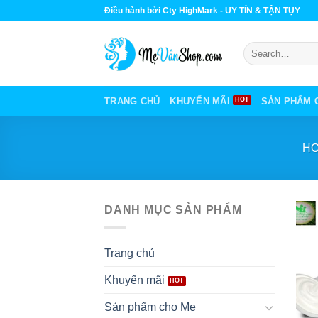
Skip
Điều hành bởi Cty HighMark - UY TÍN & TẬN TỤY
to
content
Search
for:
TRANG CHỦ
KHUYẾN MÃI
SẢN PHẨM 
H
DANH MỤC SẢN PHẨM
Trang chủ
Khuyến mãi
Sản phẩm cho Mẹ
+