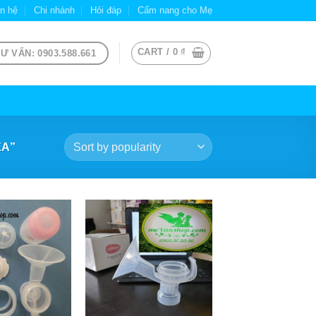
ên hệ
Chi nhánh
Hỏi đáp
Cẩm nang cho Mẹ
CART /
0
₫
Ư VẤN: 0903.588.661
EA”
+