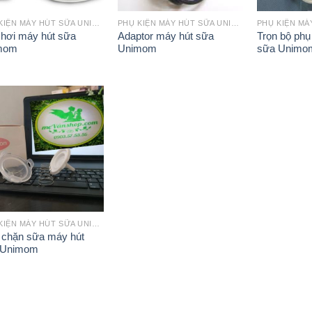
PHỤ KIỆN MÁY HÚT SỮA UNIMOM
PHỤ KIỆN MÁY HÚT SỮA UNIMOM
hơi máy hút sữa
Adaptor máy hút sữa
Trọn bộ phụ
mom
Unimom
sữa Unimo
PHỤ KIỆN MÁY HÚT SỮA UNIMOM
chặn sữa máy hút
 Unimom