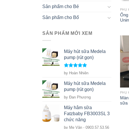
Sản phẩm cho Bé
Ống 
Sản phẩm cho Bố
Uni
SẢN PHẨM MỚI XEM
Máy hút sữa Medela
pump (rút gọn)
Rated
5
out
by Hoàn Nhiên
of 5
+
Máy hút sữa Medela
pump (rút gọn)
by Đan Phượng
Màn 
sữa
Máy hâm sữa
Fatzbaby FB3003SL 3
chức năng
by Mẹ Vân - 0903.57.53.56