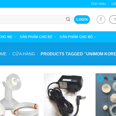
Giới thiệu
Li
T
LOGIN
CHO MẸ
SẢN PHẨM CHO BÉ
SẢN PHẨM CHO BỐ
OME
/
CỬA HÀNG
/
PRODUCTS TAGGED “UNIMOM KOR
+
+