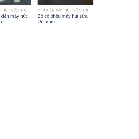
PHỤ KIỆN MÁY HÚT SỮA UNIMOM
PHỤ KIỆN MÁY HÚT SỮA UNIMOM
 kiện máy hút
Bộ cỗ phễu máy hút sữa
m
Unimom