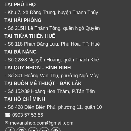
TẠI PHÚ THỌ
- Khu 7, xã Đồng Trung, huyện Thanh Thủy
TẠI HẢI PHÒNG
- Số 215H Lê Thánh Tông, quận Ngô Quyền
TẠI THỪA THIÊN HUẾ
- Số 118 Phan Đăng Lưu, Phú Hòa, TP. Huế
TẠI ĐÀ NẴNG
- Số 228/8 Nguyễn Hoàng, quận Thanh Khê
TẠI QUY NHƠN - BÌNH ĐỊNH
- Số 301 Hoàng Văn Thụ, phường Ngô Mây
TẠI BUÔN MÊ THUỘT - ĐẮK LẮK
- Số 152/39 Hoàng Hoa Thám, P.Tân Tiến
TẠI HỒ CHÍ MINH
- Số 428 Điện Biên Phủ, phường 11, quận 10
☎
0903 57 53 56
✉ mevanshop.com@gmail.com