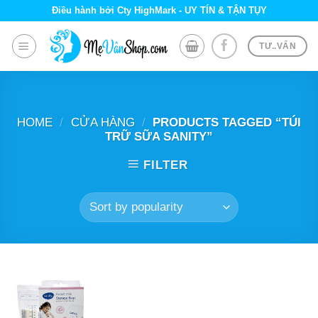
Skip
Điều hành bởi Cty HighMark - UY TÍN & TẬN TỤY
to
content
TƯ..VẤN
HOME
/
CỬA HÀNG
/
PRODUCTS TAGGED “TÚI
TRỮ SỮA SANITY”
FILTER