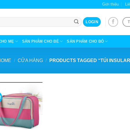
Giới thiệu
Li
T
LOGIN
CHO MẸ
SẢN PHẨM CHO BÉ
SẢN PHẨM CHO BỐ
HOME
/
CỬA HÀNG
/
PRODUCTS TAGGED “TÚI INSULAR
!