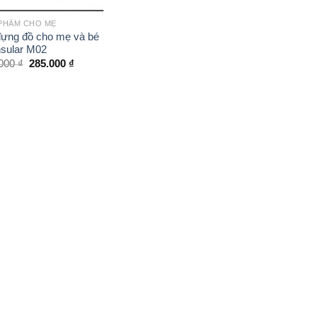
PHẨM CHO MẸ
đựng đồ cho mẹ và bé
nsular M02
.000
₫
285.000
₫