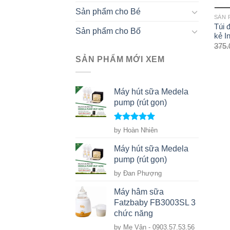
Sản phẩm cho Bé
SẢN 
Túi 
Sản phẩm cho Bố
kẻ I
375
SẢN PHẨM MỚI XEM
Máy hút sữa Medela
pump (rút gọn)
Rated
5
out
by Hoàn Nhiên
of 5
Máy hút sữa Medela
pump (rút gọn)
by Đan Phượng
Máy hâm sữa
Fatzbaby FB3003SL 3
chức năng
by Mẹ Vân - 0903.57.53.56