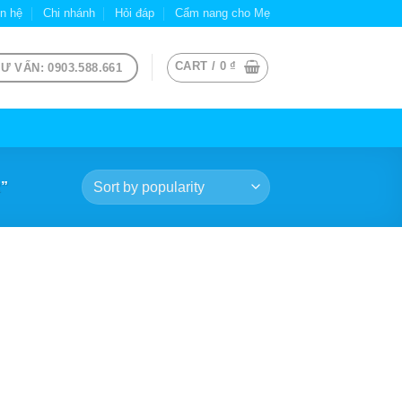
ên hệ
Chi nhánh
Hỏi đáp
Cẩm nang cho Mẹ
CART /
0
₫
Ư VẤN: 0903.588.661
”