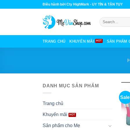
Skip
Điều hành bởi Cty HighMark - UY TÍN & TẬN TỤY
to
content
Search
for:
TRANG CHỦ
KHUYẾN MÃI
SẢN PHẨM 
DANH MỤC SẢN PHẨM
Sale
Trang chủ
Khuyến mãi
Sản phẩm cho Mẹ
+