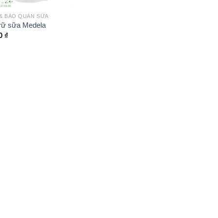
& BẢO QUẢN SỮA
trữ sữa Medela
00
₫