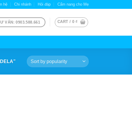
ên hệ
Chi nhánh
Hỏi đáp
Cẩm nang cho Mẹ
CART /
0
₫
Ư VẤN: 0903.588.661
EDELA”