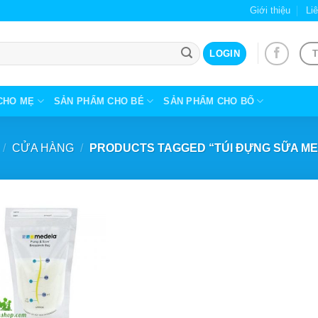
Giới thiệu
Li
T
LOGIN
CHO MẸ
SẢN PHẨM CHO BÉ
SẢN PHẨM CHO BỐ
/
CỬA HÀNG
/
PRODUCTS TAGGED “TÚI ĐỰNG SỮA M