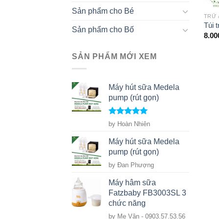
Sản phẩm cho Bé
TRỮ 
Túi 
Sản phẩm cho Bố
8.0
SẢN PHẨM MỚI XEM
Máy hút sữa Medela
pump (rút gọn)
Rated
5
out
by Hoàn Nhiên
of 5
Máy hút sữa Medela
pump (rút gọn)
by Đan Phượng
Máy hâm sữa
Fatzbaby FB3003SL 3
chức năng
by Mẹ Vân - 0903.57.53.56