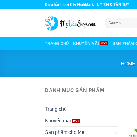
Skip
Điều hành bởi Cty HighMark - UY TÍN & TẬN TỤY
to
content
Search
for:
TRANG CHỦ
KHUYẾN MÃI
SẢN PHẨM 
HOME
DANH MỤC SẢN PHẨM
Trang chủ
Khuyến mãi
Sản phẩm cho Mẹ
+