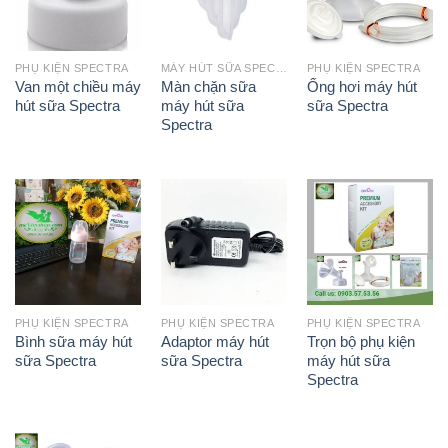
PHỤ KIỆN SPECTRA
MÁY HÚT SỮA SPECTRA
PHỤ KIỆN SPECTRA
Van một chiều máy
Màn chặn sữa
Ống hơi máy hút
hút sữa Spectra
máy hút sữa
sữa Spectra
Spectra
PHỤ KIỆN SPECTRA
PHỤ KIỆN SPECTRA
PHỤ KIỆN SPECTRA
Bình sữa máy hút
Adaptor máy hút
Trọn bộ phụ kiện
sữa Spectra
sữa Spectra
máy hút sữa
Spectra