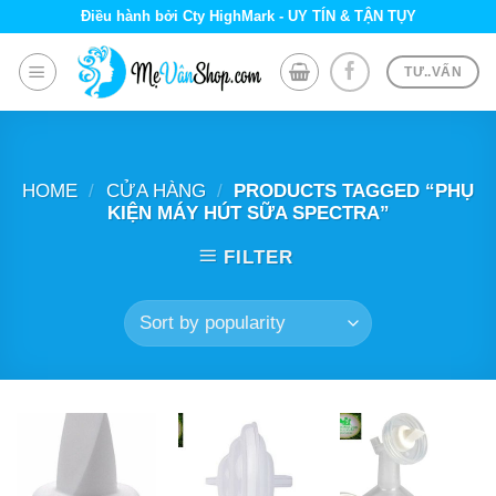
Skip
Điều hành bởi Cty HighMark - UY TÍN & TẬN TỤY
to
content
TƯ..VẤN
HOME
/
CỬA HÀNG
/
PRODUCTS TAGGED “PHỤ
KIỆN MÁY HÚT SỮA SPECTRA”
FILTER