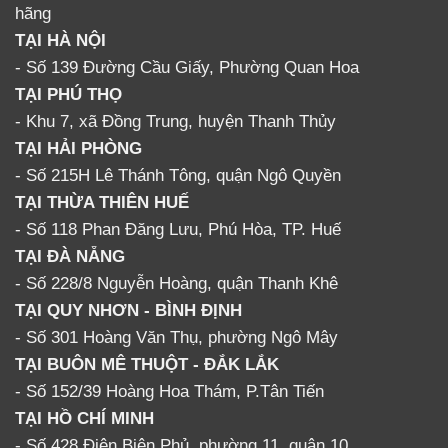
hãng
TẠI HÀ NỘI
- Số 139 Đường Cầu Giấy, Phường Quan Hoa
TẠI PHÚ THỌ
- Khu 7, xã Đồng Trung, huyện Thanh Thủy
TẠI HẢI PHÒNG
- Số 215H Lê Thánh Tông, quận Ngô Quyền
TẠI THỪA THIÊN HUẾ
- Số 118 Phan Đăng Lưu, Phú Hòa, TP. Huế
TẠI ĐÀ NẴNG
- Số 228/8 Nguyễn Hoàng, quận Thanh Khê
TẠI QUY NHƠN - BÌNH ĐỊNH
- Số 301 Hoàng Văn Thụ, phường Ngô Mây
TẠI BUÔN MÊ THUỘT - ĐẮK LẮK
- Số 152/39 Hoàng Hoa Thám, P.Tân Tiến
TẠI HỒ CHÍ MINH
- Số 428 Điện Biên Phủ, phường 11, quận 10