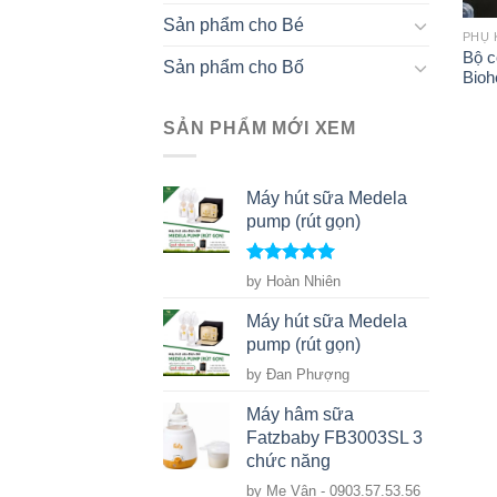
Sản phẩm cho Bé
Bộ c
Sản phẩm cho Bố
Bioh
SẢN PHẨM MỚI XEM
Máy hút sữa Medela
pump (rút gọn)
Rated
5
out
by Hoàn Nhiên
of 5
Máy hút sữa Medela
pump (rút gọn)
by Đan Phượng
Máy hâm sữa
Fatzbaby FB3003SL 3
chức năng
by Mẹ Vân - 0903.57.53.56