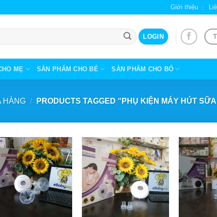
Giới thiệu
Li
T
LOGIN
CHO MẸ
SẢN PHẨM CHO BÉ
SẢN PHẨM CHO BỐ
 HÀNG
/
PRODUCTS TAGGED “PHỤ KIỆN MÁY HÚT SỮA
+
+