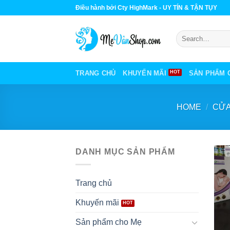
Skip
Điều hành bởi Cty HighMark - UY TÍN & TẬN TỤY
to
content
Search
for:
TRANG CHỦ
KHUYẾN MÃI
SẢN PHẨM 
HOME
/
CỬA
DANH MỤC SẢN PHẨM
Trang chủ
Khuyến mãi
Sản phẩm cho Mẹ
+