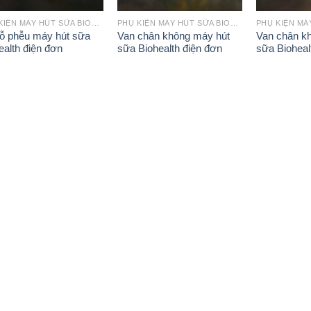
PHỤ KIỆN MÁY HÚT SỮA BIOHEALTH
PHỤ KIỆN MÁY HÚT SỮA BIOHEALTH
ỗ phễu máy hút sữa
Van chân không máy hút
Van chân k
ealth điện đơn
sữa Biohealth điện đơn
sữa Biohealt