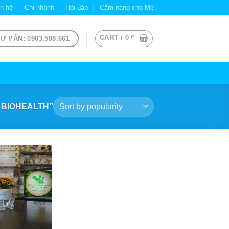
ên hệ
Chi nhánh
Hỏi đáp
Cẩm nang cho Mẹ
CART /
0
₫
Ư VẤN: 0903.588.661
 BIOHEALTH”