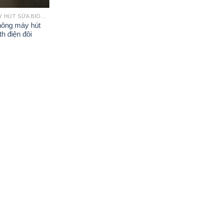
PHỤ KIỆN MÁY HÚT SỮA BIOHEALTH
hông máy hút
h điện đôi