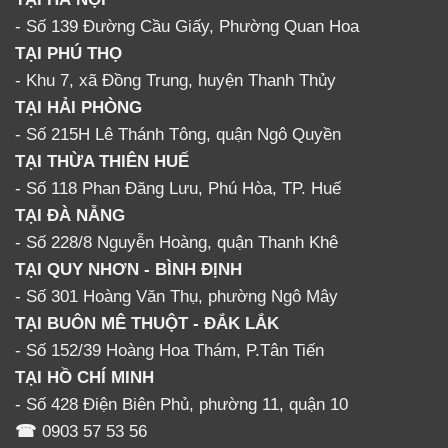
- Số 139 Đường Cầu Giấy, Phường Quan Hoa
TẠI PHÚ THỌ
- Khu 7, xã Đồng Trung, huyện Thanh Thủy
TẠI HẢI PHÒNG
- Số 215H Lê Thánh Tông, quận Ngô Quyền
TẠI THỪA THIÊN HUẾ
- Số 118 Phan Đăng Lưu, Phú Hòa, TP. Huế
TẠI ĐÀ NẴNG
- Số 228/8 Nguyễn Hoàng, quận Thanh Khê
TẠI QUY NHƠN - BÌNH ĐỊNH
- Số 301 Hoàng Văn Thụ, phường Ngô Mây
TẠI BUÔN MÊ THUỘT - ĐẮK LẮK
- Số 152/39 Hoàng Hoa Thám, P.Tân Tiến
TẠI HỒ CHÍ MINH
- Số 428 Điện Biên Phủ, phường 11, quận 10
☎
0903 57 53 56