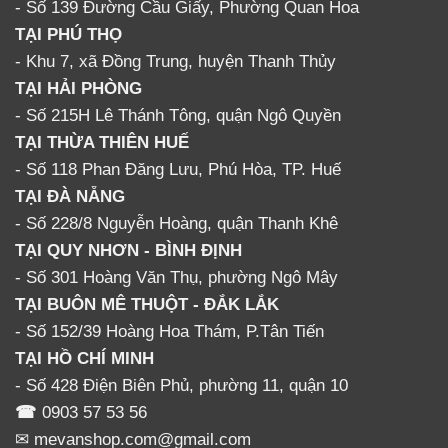
- Số 139 Đường Cầu Giấy, Phường Quan Hoa
TẠI PHÚ THỌ
- Khu 7, xã Đồng Trung, huyện Thanh Thủy
TẠI HẢI PHÒNG
- Số 215H Lê Thánh Tông, quận Ngô Quyền
TẠI THỪA THIÊN HUẾ
- Số 118 Phan Đăng Lưu, Phú Hòa, TP. Huế
TẠI ĐÀ NẴNG
- Số 228/8 Nguyễn Hoàng, quận Thanh Khê
TẠI QUY NHƠN - BÌNH ĐỊNH
- Số 301 Hoàng Văn Thụ, phường Ngô Mây
TẠI BUÔN MÊ THUỘT - ĐẮK LẮK
- Số 152/39 Hoàng Hoa Thám, P.Tân Tiến
TẠI HỒ CHÍ MINH
- Số 428 Điện Biên Phủ, phường 11, quận 10
☎
0903 57 53 56
✉ mevanshop.com@gmail.com