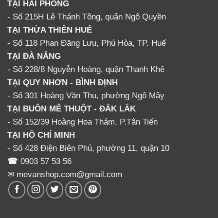
TẠI HẢI PHÒNG
- Số 215H Lê Thánh Tông, quận Ngô Quyền
TẠI THỪA THIÊN HUẾ
- Số 118 Phan Đăng Lưu, Phú Hòa, TP. Huế
TẠI ĐÀ NẴNG
- Số 228/8 Nguyễn Hoàng, quận Thanh Khê
TẠI QUY NHƠN - BÌNH ĐỊNH
- Số 301 Hoàng Văn Thụ, phường Ngô Mây
TẠI BUÔN MÊ THUỘT - ĐẮK LẮK
- Số 152/39 Hoàng Hoa Thám, P.Tân Tiến
TẠI HỒ CHÍ MINH
- Số 428 Điện Biên Phủ, phường 11, quận 10
☎
0903 57 53 56
✉ mevanshop.com@gmail.com