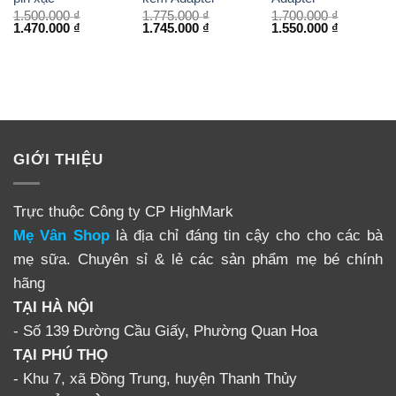
1.500.000
₫
1.775.000
₫
1.700.000
₫
1.470.000
₫
1.745.000
₫
1.550.000
₫
GIỚI THIỆU
Trực thuộc Công ty CP HighMark
Mẹ Vân Shop
là địa chỉ đáng tin cậy cho cho các bà
mẹ sữa. Chuyên sỉ & lẻ các sản phẩm mẹ bé chính
hãng
TẠI HÀ NỘI
- Số 139 Đường Cầu Giấy, Phường Quan Hoa
TẠI PHÚ THỌ
- Khu 7, xã Đồng Trung, huyện Thanh Thủy