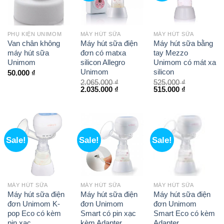
PHỤ KIỆN UNIMOM
MÁY HÚT SỮA
MÁY HÚT SỮA
Van chân không
Máy hút sữa điện
Máy hút sữa bằng
máy hút sữa
đơn có matxa
tay Mezzo
Unimom
silicon Allegro
Unimom có mát xa
Unimom
silicon
50.000
₫
2.065.000
₫
525.000
₫
2.035.000
₫
515.000
₫
Sale!
Sale!
Sale!
MÁY HÚT SỮA
MÁY HÚT SỮA
MÁY HÚT SỮA
Máy hút sữa điện
Máy hút sữa điện
Máy hút sữa điện
đơn Unimom K-
đơn Unimom
đơn Unimom
pop Eco có kèm
Smart có pin xạc
Smart Eco có kèm
pin xạc
kèm Adapter
Adapter