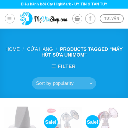
Skip
Điều hành bởi Cty HighMark - UY TÍN & TẬN TỤY
to
content
TƯ..VẤN
HOME
/
CỬA HÀNG
/
PRODUCTS TAGGED “MÁY
HÚT SỮA UNIMOM”
FILTER
Sale!
Sale!