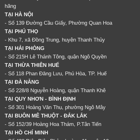
hãng
TẠI HÀ NỘI
- Số 139 Đường Cầu Giấy, Phường Quan Hoa
TẠI PHÚ THỌ
- Khu 7, xã Đồng Trung, huyện Thanh Thủy
TẠI HẢI PHÒNG
- Số 215H Lê Thánh Tông, quận Ngô Quyền
TẠI THỪA THIÊN HUẾ
- Số 118 Phan Đăng Lưu, Phú Hòa, TP. Huế
TẠI ĐÀ NẴNG
- Số 228/8 Nguyễn Hoàng, quận Thanh Khê
TẠI QUY NHƠN - BÌNH ĐỊNH
- Số 301 Hoàng Văn Thụ, phường Ngô Mây
TẠI BUÔN MÊ THUỘT - ĐẮK LẮK
- Số 152/39 Hoàng Hoa Thám, P.Tân Tiến
TẠI HỒ CHÍ MINH