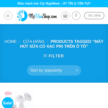
Skip
Điều hành bởi Cty HighMark - UY TÍN & TẬN TỤY
to
content
TƯ..VẤN
HOME
/
CỬA HÀNG
/
PRODUCTS TAGGED “MÁY
HÚT SỮA CÓ XẠC PIN TRÊN Ô TÔ”
FILTER
Sale!