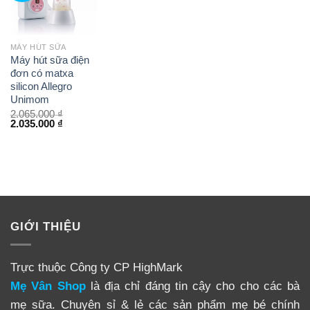
MÁY HÚT SỮA
Máy hút sữa điện
đơn có matxa
silicon Allegro
Unimom
2.065.000
₫
2.035.000
₫
GIỚI THIỆU
Trực thuộc Công ty CP HighMark
Mẹ Vân Shop
là địa chỉ đáng tin cậy cho cho các bà
mẹ sữa. Chuyên sỉ & lẻ các sản phẩm mẹ bé chính