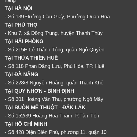
TẠI HÀ NỘI
- Số 139 Đường Cầu Giấy, Phường Quan Hoa
TẠI PHÚ THỌ
- Khu 7, xã Đồng Trung, huyện Thanh Thủy
TẠI HẢI PHÒNG
- Số 215H Lê Thánh Tông, quận Ngô Quyền
TẠI THỪA THIÊN HUẾ
- Số 118 Phan Đăng Lưu, Phú Hòa, TP. Huế
TẠI ĐÀ NẴNG
- Số 228/8 Nguyễn Hoàng, quận Thanh Khê
TẠI QUY NHƠN - BÌNH ĐỊNH
- Số 301 Hoàng Văn Thụ, phường Ngô Mây
TẠI BUÔN MÊ THUỘT - ĐẮK LẮK
- Số 152/39 Hoàng Hoa Thám, P.Tân Tiến
TẠI HỒ CHÍ MINH
- Số 428 Điện Biên Phủ, phường 11, quận 10