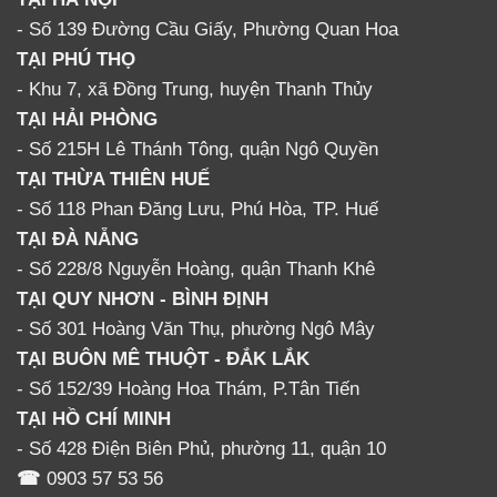
- Số 139 Đường Cầu Giấy, Phường Quan Hoa
TẠI PHÚ THỌ
- Khu 7, xã Đồng Trung, huyện Thanh Thủy
TẠI HẢI PHÒNG
- Số 215H Lê Thánh Tông, quận Ngô Quyền
TẠI THỪA THIÊN HUẾ
- Số 118 Phan Đăng Lưu, Phú Hòa, TP. Huế
TẠI ĐÀ NẴNG
- Số 228/8 Nguyễn Hoàng, quận Thanh Khê
TẠI QUY NHƠN - BÌNH ĐỊNH
- Số 301 Hoàng Văn Thụ, phường Ngô Mây
TẠI BUÔN MÊ THUỘT - ĐẮK LẮK
- Số 152/39 Hoàng Hoa Thám, P.Tân Tiến
TẠI HỒ CHÍ MINH
- Số 428 Điện Biên Phủ, phường 11, quận 10
☎
0903 57 53 56