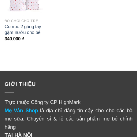
ĐỒ CHƠI CHO TRẺ
Combo 2 găng tay
gặm nướu cho bé
340.000
₫
GIỚI THIỆU
Trực thuộc Công ty CP HighMark
Mẹ Vân Shop
là địa chỉ đáng tin cậy cho cho các bà
mẹ sữa. Chuyên sỉ & lẻ các sản phẩm mẹ bé chính
hãng
TẠI HÀ NỘI