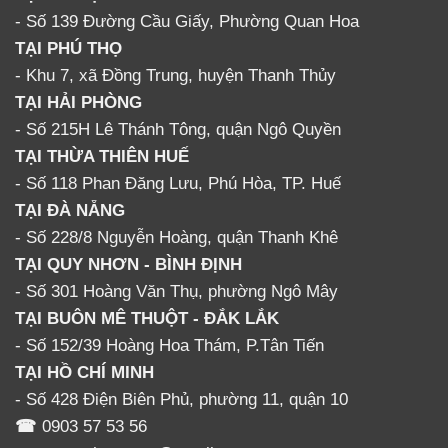
- Số 139 Đường Cầu Giấy, Phường Quan Hoa
TẠI PHÚ THỌ
- Khu 7, xã Đồng Trung, huyện Thanh Thủy
TẠI HẢI PHÒNG
- Số 215H Lê Thánh Tông, quận Ngô Quyền
TẠI THỪA THIÊN HUẾ
- Số 118 Phan Đăng Lưu, Phú Hòa, TP. Huế
TẠI ĐÀ NẴNG
- Số 228/8 Nguyễn Hoàng, quận Thanh Khê
TẠI QUY NHƠN - BÌNH ĐỊNH
- Số 301 Hoàng Văn Thụ, phường Ngô Mây
TẠI BUÔN MÊ THUỘT - ĐẮK LẮK
- Số 152/39 Hoàng Hoa Thám, P.Tân Tiến
TẠI HỒ CHÍ MINH
- Số 428 Điện Biên Phủ, phường 11, quận 10
☎
0903 57 53 56