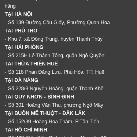
hãng
TẠI HÀ NỘI
- Số 139 Đường Cầu Giấy, Phường Quan Hoa
TẠI PHÚ THỌ
- Khu 7, xã Đồng Trung, huyện Thanh Thủy
TẠI HẢI PHÒNG
- Số 215H Lê Thánh Tông, quận Ngô Quyền
TẠI THỪA THIÊN HUẾ
- Số 118 Phan Đăng Lưu, Phú Hòa, TP. Huế
TẠI ĐÀ NẴNG
- Số 228/8 Nguyễn Hoàng, quận Thanh Khê
TẠI QUY NHƠN - BÌNH ĐỊNH
- Số 301 Hoàng Văn Thụ, phường Ngô Mây
TẠI BUÔN MÊ THUỘT - ĐẮK LẮK
- Số 152/39 Hoàng Hoa Thám, P.Tân Tiến
TẠI HỒ CHÍ MINH