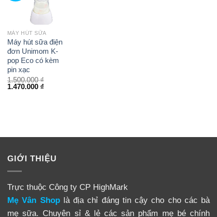
MÁY HÚT SỮA
Máy hút sữa điện
đơn Unimom K-
pop Eco có kèm
pin xạc
1.500.000
₫
1.470.000
₫
GIỚI THIỆU
Trực thuộc Công ty CP HighMark
Mẹ Vân Shop
là địa chỉ đáng tin cậy cho cho các bà
mẹ sữa. Chuyên sỉ & lẻ các sản phẩm mẹ bé chính