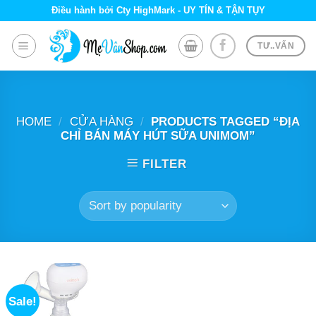
Skip
Điều hành bởi Cty HighMark - UY TÍN & TẬN TỤY
to
content
TƯ..VẤN
HOME
/
CỬA HÀNG
/
PRODUCTS TAGGED “ĐỊA
CHỈ BÁN MÁY HÚT SỮA UNIMOM”
FILTER
Sale!