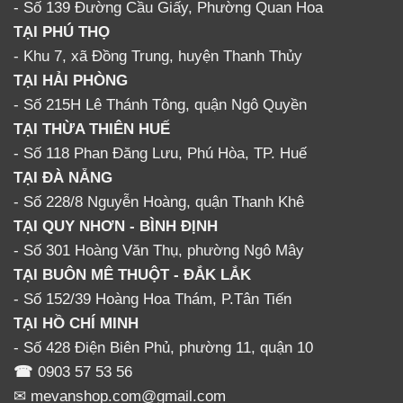
- Số 139 Đường Cầu Giấy, Phường Quan Hoa
TẠI PHÚ THỌ
- Khu 7, xã Đồng Trung, huyện Thanh Thủy
TẠI HẢI PHÒNG
- Số 215H Lê Thánh Tông, quận Ngô Quyền
TẠI THỪA THIÊN HUẾ
- Số 118 Phan Đăng Lưu, Phú Hòa, TP. Huế
TẠI ĐÀ NẴNG
- Số 228/8 Nguyễn Hoàng, quận Thanh Khê
TẠI QUY NHƠN - BÌNH ĐỊNH
- Số 301 Hoàng Văn Thụ, phường Ngô Mây
TẠI BUÔN MÊ THUỘT - ĐẮK LẮK
- Số 152/39 Hoàng Hoa Thám, P.Tân Tiến
TẠI HỒ CHÍ MINH
- Số 428 Điện Biên Phủ, phường 11, quận 10
☎
0903 57 53 56
✉ mevanshop.com@gmail.com