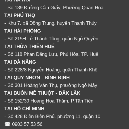
- Số 139 Đường Cầu Giấy, Phường Quan Hoa
TẠI PHÚ THỌ
- Khu 7, xã Đồng Trung, huyện Thanh Thủy
TẠI HẢI PHÒNG
- Số 215H Lê Thánh Tông, quận Ngô Quyền
TẠI THỪA THIÊN HUẾ
- Số 118 Phan Đăng Lưu, Phú Hòa, TP. Huế
TẠI ĐÀ NẴNG
- Số 228/8 Nguyễn Hoàng, quận Thanh Khê
TẠI QUY NHƠN - BÌNH ĐỊNH
- Số 301 Hoàng Văn Thụ, phường Ngô Mây
TẠI BUÔN MÊ THUỘT - ĐẮK LẮK
- Số 152/39 Hoàng Hoa Thám, P.Tân Tiến
TẠI HỒ CHÍ MINH
- Số 428 Điện Biên Phủ, phường 11, quận 10
☎
0903 57 53 56