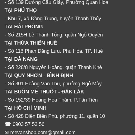
- Số 139 Đường Cầu Giấy, Phường Quan Hoa
TẠI PHÚ THỌ
- Khu 7, xã Đồng Trung, huyện Thanh Thủy
TẠI HẢI PHÒNG
- Số 215H Lê Thánh Tông, quận Ngô Quyền
TẠI THỪA THIÊN HUẾ
- Số 118 Phan Đăng Lưu, Phú Hòa, TP. Huế
TẠI ĐÀ NẴNG
- Số 228/8 Nguyễn Hoàng, quận Thanh Khê
TẠI QUY NHƠN - BÌNH ĐỊNH
- Số 301 Hoàng Văn Thụ, phường Ngô Mây
TẠI BUÔN MÊ THUỘT - ĐẮK LẮK
- Số 152/39 Hoàng Hoa Thám, P.Tân Tiến
TẠI HỒ CHÍ MINH
- Số 428 Điện Biên Phủ, phường 11, quận 10
☎
0903 57 53 56
✉ mevanshop.com@gmail.com