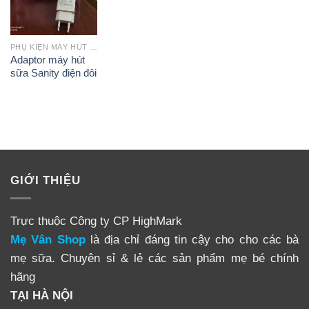
PHỤ KIỆN MÁY HÚT SỮA
Adaptor máy hút
sữa Sanity điện đôi
GIỚI THIỆU
Trực thuộc Công ty CP HighMark
Mẹ Vân Shop
là địa chỉ đáng tin cậy cho cho các bà
mẹ sữa. Chuyên sỉ & lẻ các sản phẩm mẹ bé chính
hãng
TẠI HÀ NỘI