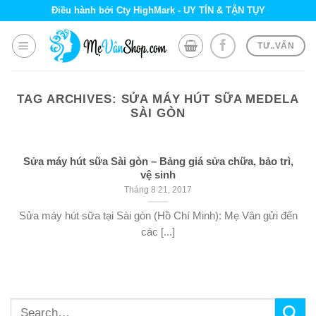
Skip
Điều hành bởi Cty HighMark - UY TÍN & TẬN TỤY
to
content
TƯ..VẤN
TAG ARCHIVES:
SỬA MÁY HÚT SỮA MEDELA
SÀI GÒN
Sửa máy hút sữa Sài gòn – Bảng giá sửa chữa, bảo trì,
vệ sinh
Tháng 8 21, 2017
Sửa máy hút sữa tại Sài gòn (Hồ Chí Minh): Mẹ Vân gửi đến
các [...]