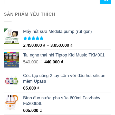
SẢN PHẨM YÊU THÍCH
Máy hút sữa Medela pump (rút gọn)
Rated
5.00
2.450.000
₫
–
3.850.000
₫
out of 5
Tai nghe thai nhi Tiptop Kid Music TKM001
540.000
₫
440.000
₫
Cốc tập uống 2 tay cầm với đầu hút silicon
mềm Upass
85.000
₫
Bình đun nước pha sữa 600ml Fatzbaby
Fb3006SL
605.000
₫