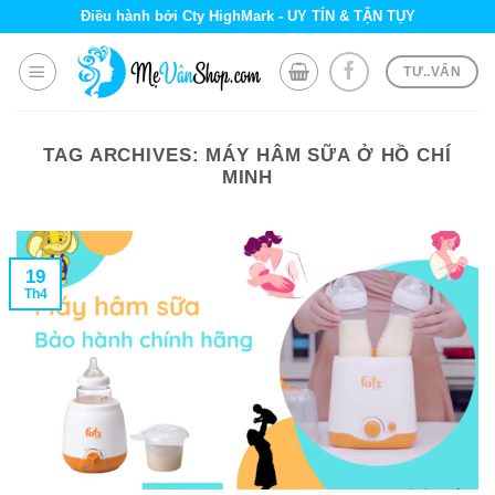
Skip
Điều hành bởi Cty HighMark - UY TÍN & TẬN TỤY
to
content
TƯ..VẤN
TAG ARCHIVES:
MÁY HÂM SỮA Ở HỒ CHÍ
MINH
19
Th4