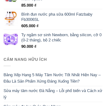
85.000
₫
Bình đun nước pha sữa 600ml Fatzbaby
Fb3006SL
605.000
₫
Ty ngậm sơ sinh Newborn, bằng silicon, cỡ 0
(0-2 tháng), bộ 2 chiếc
90.000
₫
CẨM NANG HỮU ÍCH
Bảng Xếp Hạng 5 Máy Tăm Nước Tốt Nhất Hiện Nay –
Đâu Là Sản Phẩm Xứng Đáng Xuống Tiền?
Sửa máy tăm nước Đà Nẵng – Lỗi phổ biến và Cách xử
lý