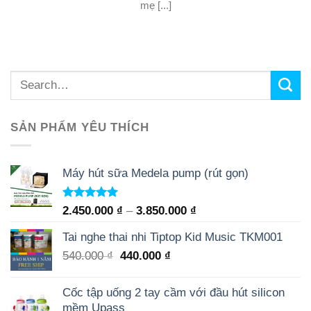
mẹ [...]
SẢN PHẨM YÊU THÍCH
Máy hút sữa Medela pump (rút gọn)
Rated
5.00
2.450.000
₫
–
3.850.000
₫
out of 5
Tai nghe thai nhi Tiptop Kid Music TKM001
540.000
₫
440.000
₫
Cốc tập uống 2 tay cầm với đầu hút silicon
mềm Upass