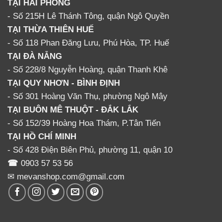
TẠI HẢI PHÒNG
- Số 215H Lê Thánh Tông, quận Ngô Quyền
TẠI THỪA THIÊN HUẾ
- Số 118 Phan Đăng Lưu, Phú Hòa, TP. Huế
TẠI ĐÀ NẴNG
- Số 228/8 Nguyễn Hoàng, quận Thanh Khê
TẠI QUY NHƠN - BÌNH ĐỊNH
- Số 301 Hoàng Văn Thụ, phường Ngô Mây
TẠI BUÔN MÊ THUỘT - ĐẮK LẮK
- Số 152/39 Hoàng Hoa Thám, P.Tân Tiến
TẠI HỒ CHÍ MINH
- Số 428 Điện Biên Phủ, phường 11, quận 10
☎
0903 57 53 56
✉ mevanshop.com@gmail.com