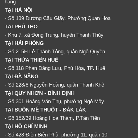
hãng
TẠI HÀ NỘI
- Số 139 Đường Cầu Giấy, Phường Quan Hoa
TẠI PHÚ THỌ
- Khu 7, xã Đồng Trung, huyện Thanh Thủy
TẠI HẢI PHÒNG
- Số 215H Lê Thánh Tông, quận Ngô Quyền
TẠI THỪA THIÊN HUẾ
- Số 118 Phan Đăng Lưu, Phú Hòa, TP. Huế
TẠI ĐÀ NẴNG
- Số 228/8 Nguyễn Hoàng, quận Thanh Khê
TẠI QUY NHƠN - BÌNH ĐỊNH
- Số 301 Hoàng Văn Thụ, phường Ngô Mây
TẠI BUÔN MÊ THUỘT - ĐẮK LẮK
- Số 152/39 Hoàng Hoa Thám, P.Tân Tiến
TẠI HỒ CHÍ MINH
- Số 428 Điện Biên Phủ, phường 11, quận 10