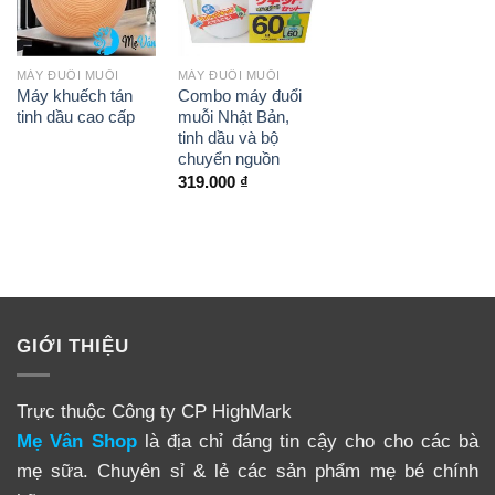
MÁY ĐUỔI MUỖI
MÁY ĐUỔI MUỖI
Máy khuếch tán
Combo máy đuổi
tinh dầu cao cấp
muỗi Nhật Bản,
tinh dầu và bộ
chuyển nguồn
319.000
₫
GIỚI THIỆU
Trực thuộc Công ty CP HighMark
Mẹ Vân Shop
là địa chỉ đáng tin cậy cho cho các bà
mẹ sữa. Chuyên sỉ & lẻ các sản phẩm mẹ bé chính