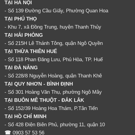
TẠI HÀ NỘI
- Số 139 Đường Cầu Giấy, Phường Quan Hoa
TẠI PHÚ THỌ
- Khu 7, xã Đồng Trung, huyện Thanh Thủy
TẠI HẢI PHÒNG
- Số 215H Lê Thánh Tông, quận Ngô Quyền
TẠI THỪA THIÊN HUẾ
- Số 118 Phan Đăng Lưu, Phú Hòa, TP. Huế
TẠI ĐÀ NẴNG
- Số 228/8 Nguyễn Hoàng, quận Thanh Khê
TẠI QUY NHƠN - BÌNH ĐỊNH
- Số 301 Hoàng Văn Thụ, phường Ngô Mây
TẠI BUÔN MÊ THUỘT - ĐẮK LẮK
- Số 152/39 Hoàng Hoa Thám, P.Tân Tiến
TẠI HỒ CHÍ MINH
- Số 428 Điện Biên Phủ, phường 11, quận 10
☎
0903 57 53 56