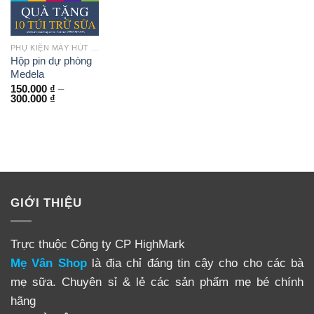
PHỤ KIỆN MÁY HÚT SỮA
Hộp pin dự phòng
Medela
150.000
₫
–
300.000
₫
GIỚI THIỆU
Trực thuộc Công ty CP HighMark
Mẹ Vân Shop
là địa chỉ đáng tin cậy cho cho các bà
mẹ sữa. Chuyên sỉ & lẻ các sản phẩm mẹ bé chính
hãng