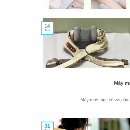
14
Th6
Máy ma
Máy massage cổ vai gáy ở
31