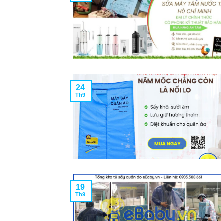
24
Th9
19
Th9