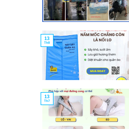
13
Th8
13
Th7