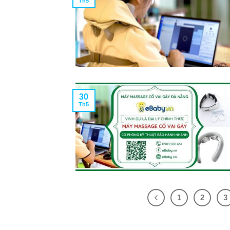
Th5
30
Th5
1
2
3