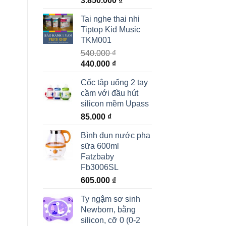
3.850.000
₫
Tai nghe thai nhi
Tiptop Kid Music
TKM001
540.000
₫
440.000
₫
Cốc tập uống 2 tay
cầm với đầu hút
silicon mềm Upass
85.000
₫
Bình đun nước pha
sữa 600ml
Fatzbaby
Fb3006SL
605.000
₫
Ty ngậm sơ sinh
Newborn, bằng
silicon, cỡ 0 (0-2