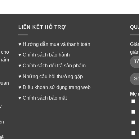
LIÊN KẾT HỖ TRỢ
QU
♥
Hướng dẫn mua và thanh toán
Giả
 cho
già
♥
Chính sách bảo hành
phẩm
♥
Chính sách đổi trả sản phẩm
♥
Những câu hỏi thường gặp
Quan
♥
Điều khoản sử dụng trang web
Mẹ 
♥
Chính sách bảo mật
y
ền
uế