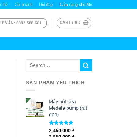
ên hệ
Chi nhánh
Hỏi đáp
Cẩm nang cho Mẹ
CART /
0
₫
Ư VẤN: 0903.588.661
SẢN PHẨM YÊU THÍCH
Máy hút sữa
Medela pump (rút
gọn)
Rated
5.00
2.450.000
₫
–
out of 5